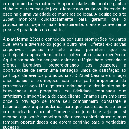
em oportunidades maiores. A oportunidade adicional de ganhar
dinheiro ou recursos de jogo oferece aos usuários liberdade de
escolha e uma variedade de maneiras de jogar. A equipe do site
23bet monitora cuidadosamente para garantir que o
procedimento seja o mais transparente, claro e conveniente
possível para todos os usuários.
A plataforma 23bet é conhecida por suas promoções regulares
que levam a diversão do jogo a outro nível. Ofertas exclusivas
disponíveis apenas no site oficial permitem que os
participantes aproveitem todo o potencial de sua experiência.
Aqui, a harmonia é alcançada entre estratégias bem pensadas e
ofertas lucrativas, proporcionando aos jogadores a
oportunidade de sentir uma sensação única de satisfação ao
participar de eventos promocionais. O 23bet Casino é um lugar
onde bônus e promoções são uma parte importante do
processo de jogo. Há algo para todos no site: desde ofertas de
boas-vindas até programas de fidelidade contínuos que
enfatizam a importância de cada cliente. Criamos um ambiente
onde o privilégio se torna seu companheiro constante e
fazemos tudo o que podemos para que cada usuário se sinta
um convidado especial. Comece sua jornada e veja por si
mesmo: aqui você encontrará não apenas entretenimento, mas
também oportunidades que abrem caminho para o verdadeiro
sucesso.