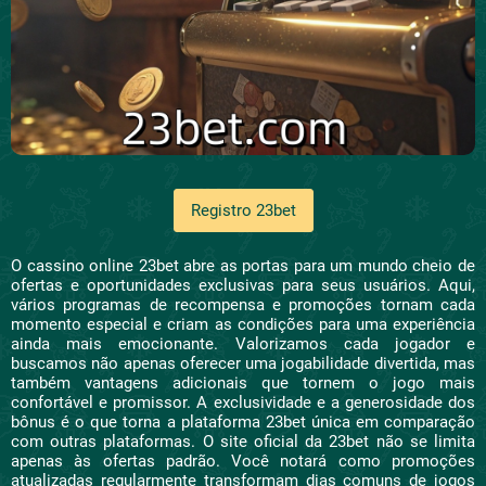
Registro 23bet
O cassino online 23bet abre as portas para um mundo cheio de
ofertas e oportunidades exclusivas para seus usuários. Aqui,
vários programas de recompensa e promoções tornam cada
momento especial e criam as condições para uma experiência
ainda mais emocionante. Valorizamos cada jogador e
buscamos não apenas oferecer uma jogabilidade divertida, mas
também vantagens adicionais que tornem o jogo mais
confortável e promissor. A exclusividade e a generosidade dos
bônus é o que torna a plataforma 23bet única em comparação
com outras plataformas. O site oficial da 23bet não se limita
apenas às ofertas padrão. Você notará como promoções
atualizadas regularmente transformam dias comuns de jogos