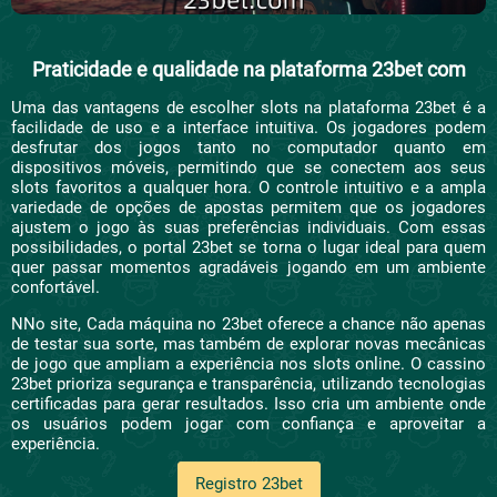
Praticidade e qualidade na plataforma 23bet com
Uma das vantagens de escolher slots na plataforma 23bet é a
facilidade de uso e a interface intuitiva. Os jogadores podem
desfrutar dos jogos tanto no computador quanto em
dispositivos móveis, permitindo que se conectem aos seus
slots favoritos a qualquer hora. O controle intuitivo e a ampla
variedade de opções de apostas permitem que os jogadores
ajustem o jogo às suas preferências individuais. Com essas
possibilidades, o portal 23bet se torna o lugar ideal para quem
quer passar momentos agradáveis jogando em um ambiente
confortável.
NNo site, Cada máquina no 23bet oferece a chance não apenas
de testar sua sorte, mas também de explorar novas mecânicas
de jogo que ampliam a experiência nos slots online. O cassino
23bet prioriza segurança e transparência, utilizando tecnologias
certificadas para gerar resultados. Isso cria um ambiente onde
os usuários podem jogar com confiança e aproveitar a
experiência.
Registro 23bet