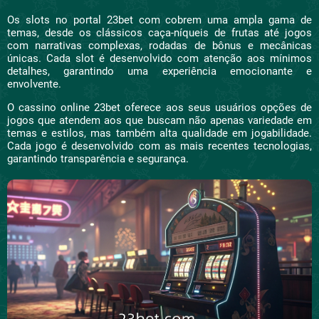
Os slots no portal 23bet com cobrem uma ampla gama de
temas, desde os clássicos caça-níqueis de frutas até jogos
com narrativas complexas, rodadas de bônus e mecânicas
únicas. Cada slot é desenvolvido com atenção aos mínimos
detalhes, garantindo uma experiência emocionante e
envolvente.
O cassino online 23bet oferece aos seus usuários opções de
jogos que atendem aos que buscam não apenas variedade em
temas e estilos, mas também alta qualidade em jogabilidade.
Cada jogo é desenvolvido com as mais recentes tecnologias,
garantindo transparência e segurança.