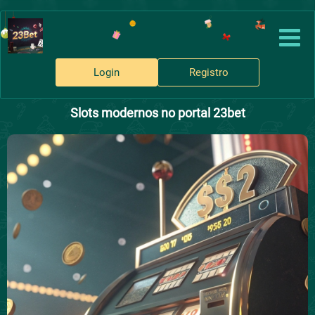
Login
Registro
Slots modernos no portal 23bet